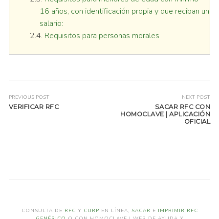
16 años, con identificación propia y que reciban un
salario:
Requisitos para personas morales
PREVIOUS POST
NEXT POST
VERIFICAR RFC
SACAR RFC CON
HOMOCLAVE | APLICACIÓN
OFICIAL
CONSULTA DE
RFC
Y
CURP
EN LÍNEA,
SACAR
E
IMPRIMIR
RFC
GENÉRICO
O CON HOMOCLAVE | WEB DE AYUDA Y